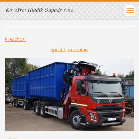
Kovošrot Hladík Odpady s.r.o.
Předchozí
Spustit prezentaci